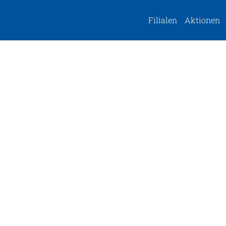
Filialen
Aktionen
zeiten
Öffnungszeiten an Feiertagen
06:30 – 16:30 Uhr
03.04.2026: 07:30-11:00 Uhr
:
06:30 – 16:30 Uhr
05.04.2026: geschlossen