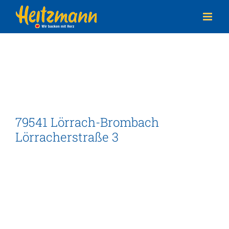
Zum
Inhalt
springen
79541 Lörrach-Brombach
Lörracherstraße 3
Adresse
Bäckerei Heitzmann
Lörracherstraße 3
79541 Lörrach-Brombach